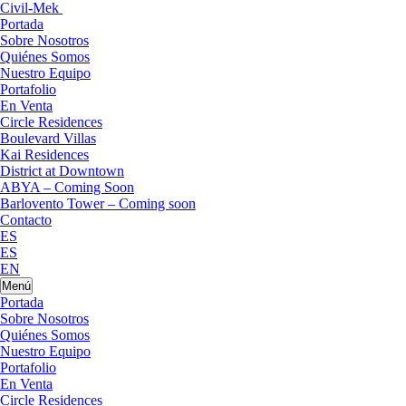
Civil-Mek
Portada
Sobre Nosotros
Quiénes Somos
Nuestro Equipo
Portafolio
En Venta
Circle Residences
Boulevard Villas
Kai Residences
District at Downtown
ABYA – Coming Soon
Barlovento Tower – Coming soon
Contacto
ES
ES
EN
Menú
Portada
Sobre Nosotros
Quiénes Somos
Nuestro Equipo
Portafolio
En Venta
Circle Residences