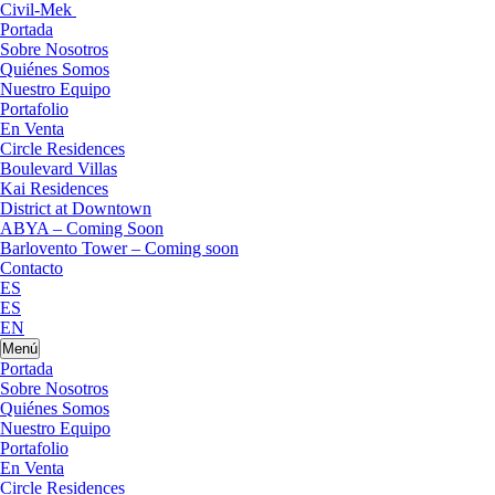
Civil-Mek
Portada
Sobre Nosotros
Quiénes Somos
Nuestro Equipo
Portafolio
En Venta
Circle Residences
Boulevard Villas
Kai Residences
District at Downtown
ABYA – Coming Soon
Barlovento Tower – Coming soon
Contacto
ES
ES
EN
Menú
Portada
Sobre Nosotros
Quiénes Somos
Nuestro Equipo
Portafolio
En Venta
Circle Residences