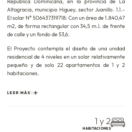
República Dominicana, en la provincia de La
Altagracia, municipio Higuey, sector Juanillo. 1.1.-
El solar N° 506437319718: Con un área de 1.840,47
m2, de forma rectangular con 34,5 m.l. de frente
de calle y un fondo de 53,6.
El Proyecto contempla el diseño de una unidad
residencial de 4 niveles en un solar relativamente
pequeño y de solo 22 apartamentos de 1 y 2
habitaciones.
La forma del solar de 53,6 m.l. por 34,5 m.l. con
LEER MÁS
su parte mas angosta hacia la calle de acceso,
parqueo de una sola vía y puestos a cada lado,
creando la huella de la edificación en forma de “L”
1 y 2
con dos sub bloques y el área de servicio,
escaleras y ascensor como elemento de enlace
HABITACIONES