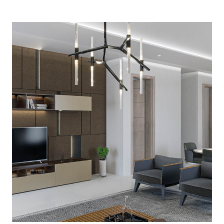
entre ellas, en este elemento de quiebre se
ubican las amenidades.
El sistema constructivo es mampostería
quedando en estructura de concreto armado el
área de servicio correspondiente al ascensor y
escalera, este módulo será independiente de los
dos bloques de viviendas y actúa como pivote al
unir las dos edificaciones.